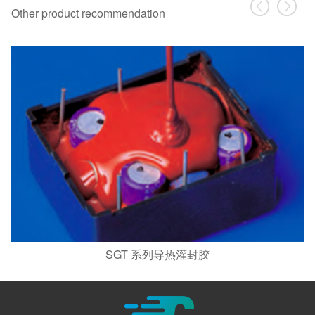
Other product recommendation
SGT 系列导热灌封胶