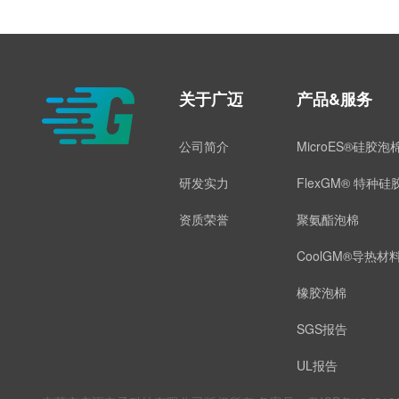
关于广迈
产品&服务
公司简介
MicroES®硅胶泡
研发实力
FlexGM® 特种
资质荣誉
聚氨酯泡棉
CoolGM®导热材
橡胶泡棉
SGS报告
UL报告